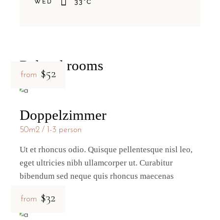
WED
33
°
C
Related rooms
$52
from
Doppelzimmer
50m2
1-3 person
Ut et rhoncus odio. Quisque pellentesque nisl leo,
eget ultricies nibh ullamcorper ut. Curabitur
bibendum sed neque quis rhoncus maecenas
$32
from