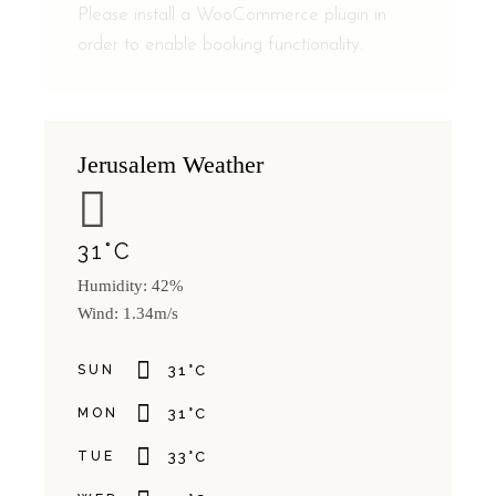
Please install a WooCommerce plugin in
order to enable booking functionality.
Jerusalem Weather
31
°
C
Humidity: 42%
Wind: 1.34m/s
SUN
31
°
C
MON
31
°
C
TUE
33
°
C