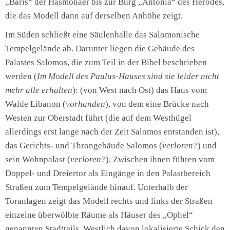
„Baris“ der Hasmonäer bis zur Burg „Antonia“ des Herodes,
die das Modell dann auf derselben Anhöhe zeigt.
Im Süden schließt eine Säulenhalle das Salomonische
Tempelgelände ab. Darunter liegen die Gebäude des
Palastes Salomos, die zum Teil in der Bibel beschrieben
werden (
Im Modell des Paulus-Hauses sind sie leider nicht
mehr alle erhalten
): (von West nach Ost) das Haus vom
Walde Libanon (
vorhanden
), von dem eine Brücke nach
Westen zur Oberstadt führt (die auf dem Westhügel
allerdings erst lange nach der Zeit Salomos entstanden ist),
das Gerichts- und Throngebäude Salomos (
verloren?
) und
sein Wohnpalast (
verloren?
). Zwischen ihnen führen vom
Doppel- und Dreiertor als Eingänge in den Palastbereich
Straßen zum Tempelgelände hinauf. Unterhalb der
Toranlagen zeigt das Modell rechts und links der Straßen
einzelne überwölbte Räume als Häuser des „Ophel“
genannten Stadtteils. Westlich davon lokalisierte Schick den