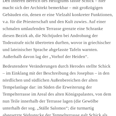
Den inneren Bereich des Heiligtums fasste Schick – hier
macht sich der Architekt bemerkbar – mit großzügigen
Gebäuden ein, denen er eine Vielzahl konkreter Funktionen,
v.a. für die Priesterschaft und den Kult zuwies. Auf einer
schmalen umlaufenden Terrasse grenzte eine Schranke
diesen Bezirk ab, die Nichtjuden bei Androhung der
Todesstrafe nicht übertreten durften, wovor in griechischer
und lateinischer Sprache abgefasste Tafeln warnten.
Außerhalb davon lag der „Vorhof der Heiden“.
Bedeutendere Veränderungen durch Herodes stellte Schick
– im Einklang mit der Beschreibung des Josephus – in den
nördlichen und südlichen Außenbereichen der alten
Tempelanlage dar: im Süden die Erweiterung der
Tempelterrasse im Areal des alten Königspalastes, von dem
nun Teile innerhalb der Terrasse lagen (die Gewölbe
unterhalb der sog. „Ställe Salomos“; die turmartig
abgesetzte Südostecke der Tempelterrasse galt Schick als