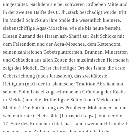
umgestaltet. Nachdem sie bei schweren Erdbeben Mitte und
in der zweiten Hälfte des 8. Jh. stark beschädigt wurde, tritt
im Modell Schicks an ihre Stelle die wesentlich kleinere,
siebenschiffige Aqsa-Moschee, wie sie bis heute besteht.
Diesen Zustand des Haram ash-Sharif zur Zeit Schicks mit
dem Felsendom und der Aqsa-Moschee, dem Kettendom,
seinen zahlreichen Gebetsplattformen, Brunnen, Minaretten
und Gebäuden aus allen Zeiten der muslimischen Herrschaft
zeigt das Modell. Es ist ein heiliger Ort des Islam, die erste
Gebetsrichtung (nach Jerusalem), das zweitälteste
Heiligtum (nach der in islamischer Tradition Abraham und
seinem Sohn Ismael zugeschriebenen Gründung der Kaaba
in Mekka) und die drittheiligste Stätte (nach Mekka und
Medina). Die Entrückung des Propheten Mohammed an die
weit entfernte Gebetsstätte (Il masjid il aqsa), von der die
17. Sure des Koran berichtet, hat – auch wenn nicht explizit
genannt – von Anfang an Jerusalem im Blick. In der